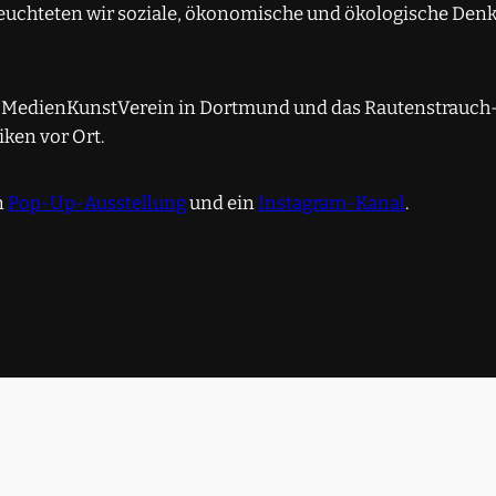
eleuchteten wir soziale, ökonomische und ökologische De
MedienKunstVerein in Dortmund und das Rautenstrauch-
ken vor Ort.
n
Pop-Up-Ausstellung
und ein
Instagram-Kanal
.